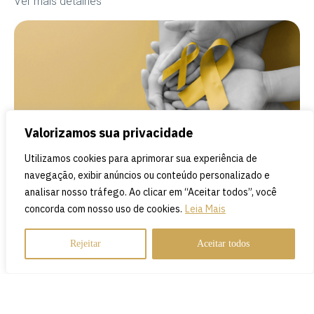
Ver mais detalhes
COBERTURA
Valorizamos sua privacidade
Utilizamos cookies para aprimorar sua experiência de
navegação, exibir anúncios ou conteúdo personalizado e
8 de setembro de 2023
analisar nosso tráfego. Ao clicar em “Aceitar todos”, você
concorda com nosso uso de cookies.
Leia Mais
Setembro Amarelo: Entendendo a Importância
da Prevenção ao Suicídio
Rejeitar
Aceitar todos
Entenda a importância do Setembro Amarelo, a campanha
de conscientização sobre a prevenção do suicídio, e
descubra como você pode fazer a diferença.