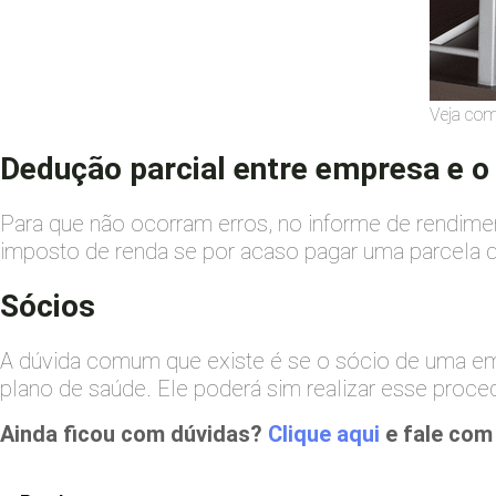
Veja com
Dedução parcial entre empresa e o 
Para que não ocorram erros, no informe de rendiment
imposto de renda se por acaso pagar uma parcela
Sócios
A dúvida comum que existe é se o sócio de uma e
plano de saúde. Ele poderá sim realizar esse pro
Ainda ficou com dúvidas?
Clique aqui
e fale com 