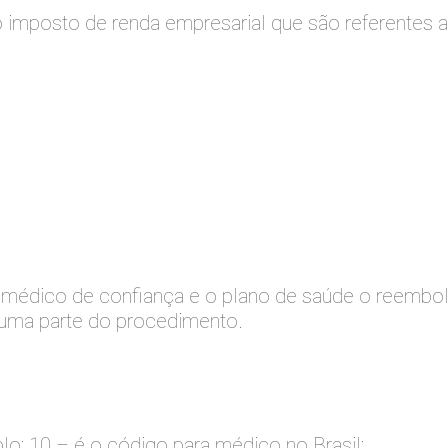
o imposto de renda empresarial que são referentes a
 médico de confiança e o plano de saúde o reembol
 uma parte do procedimento.
lo: 10 – é o código para médico no Brasil;