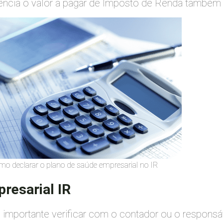
ncia o valor a pagar de Imposto de Renda também 
mo declarar o plano de saúde empresarial no IR
resarial IR
mportante verificar com o contador ou o responsáv