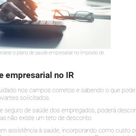
larar o plano de saúde empresarial no Imposto de
e empresarial no IR
cuidado nos campos corretos e sabendo o que pode
antes solicitados.
 de seguro de saúde dos empregados, poderá descon
cas não existe um teto de desconto.
m assistência à saúde, incorporando como custo ope