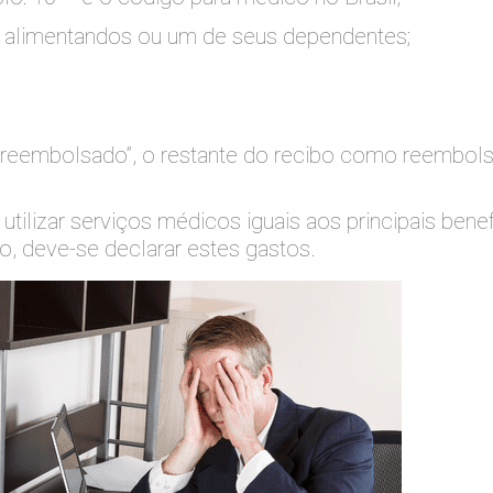
os alimentandos ou um de seus dependentes;
r reembolsado”, o restante do recibo como reembo
ilizar serviços médicos iguais aos principais ben
, deve-se declarar estes gastos.