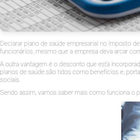
Declarar plano de saúde empresarial no Imposto d
funcionários, mesmo que a empresa deva arcar com
A outra vantagem é o desconto que está incorporad
planos de saúde são tidos como benefícios e, por
sociais.
Sendo assim, vamos saber mais como funciona o pl