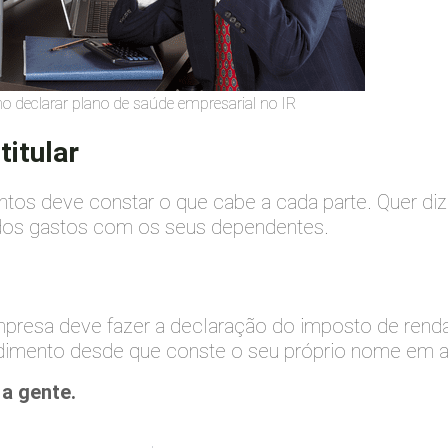
o declarar plano de saúde empresarial no IR
titular
os deve constar o que cabe a cada parte. Quer dizer
 dos gastos com os seus dependentes.
mpresa deve fazer a declaração do imposto de ren
cedimento desde que conste o seu próprio nome em 
a gente.