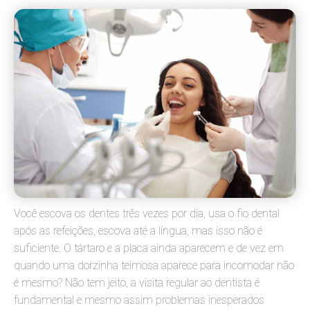
Você escova os dentes três vezes por dia, usa o fio dental
após as refeições, escova até a língua, mas isso não é
suficiente. O tártaro e a placa ainda aparecem e de vez em
quando uma dorzinha teimosa aparece para incomodar não
é mesmo? Não tem jeito, a visita regular ao dentista é
fundamental e mesmo assim problemas inesperados