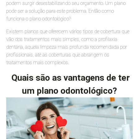
podem surgir desestabilizando seu orçamento. Um plano
pode ser a solução para este problema. Então como
funciona o plano odontológico?
Existem planos que oferecem vários tipos de cobertura que
vão dos tratamentos mais simples, como a profilaxia
dentária, aquela limpeza mais profunda recomendada por
profissionais, até as coberturas que abrangem os
tratamentos mais complexos.
Quais são as vantagens de ter
um plano odontológico?