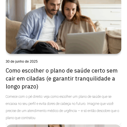
Uncategorized
30 de junho de 2025
Como escolher o plano de saúde certo sem
cair em ciladas (e garantir tranquilidade a
longo prazo)
Comece com o pé direito: veja como escolher um plano de saúde que se
encaixa no seu perfil e evita dores de cabeça no futuro. Imagine que você
precise de um atendimento médico de urgência — e só então descobre que o
plano que contratou