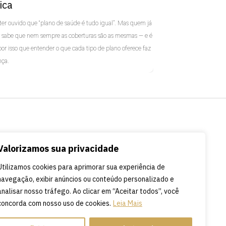
ica
ter ouvido que “plano de saúde é tudo igual”. Mas quem já
r sabe que nem sempre as coberturas são as mesmas — e é
r isso que entender o que cada tipo de plano oferece faz
nça.
zed
ntato
Termos e Políticas
Valorizamos sua privacidade
Política de Privacidade
125.4342
Política de Cookies
Utilizamos cookies para aprimorar sua experiência de
Termos e Condições de Uso
navegação, exibir anúncios ou conteúdo personalizado e
analisar nosso tráfego. Ao clicar em “Aceitar todos”, você
concorda com nosso uso de cookies.
Leia Mais