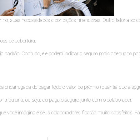
 suas necessidades e condições financeiras. Outro fator a se con
ções de cobertura.
cia padrão. Contudo, ele poderá indicar o seguro mais adequado p
a encarregada de pagar todo o valor do prêmio (quantia que a segur
tributária, ou seja, ela paga o seguro junto com o colaborador.
ue você imagina e seus colaboradores ficarão muito satisfeitos. F