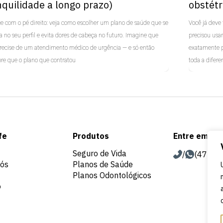
nquilidade a longo prazo)
obstétr
 com o pé direito: veja como escolher um plano de saúde que se
Você já deve 
a no seu perfil e evita dores de cabeça no futuro. Imagine que
precisou usa
recise de um atendimento médico de urgência — e só então
exatamente po
re que o plano que contratou
toda a difere
ategorized
Uncategori
fe
Produtos
Entre em co
Seguro de Vida
/
(47) 2
nós
Planos de Saúde
Planos Odontológicos
o