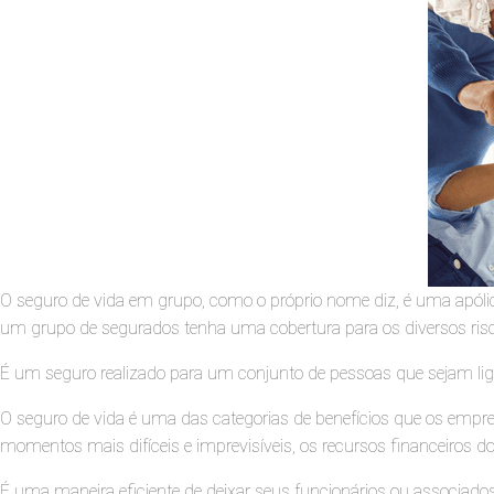
O seguro de vida em grupo, como o próprio nome diz, é uma apóli
um grupo de segurados tenha uma cobertura para os diversos ris
É um seguro realizado para um conjunto de pessoas que sejam li
O seguro de vida é uma das categorias de benefícios que os empr
momentos mais difíceis e imprevisíveis, os recursos financeiros do t
É uma maneira eficiente de deixar seus funcionários ou associados