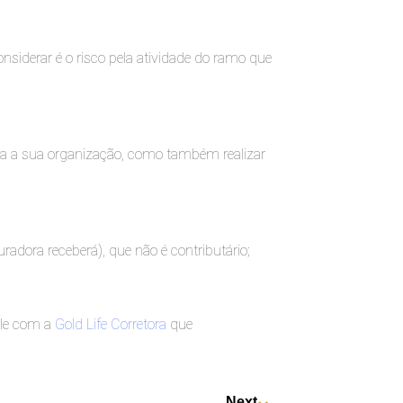
siderar é o risco pela atividade do ramo que
ara a sua organização, como também realizar
adora receberá), que não é contributário;
ale com a
Gold Life Corretora
que
Next