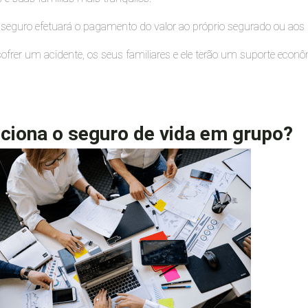
seguro efetuará o pagamento do valor ao próprio segurado ou aos s
 sofrer um acidente, os seus familiares e ele terão um suporte econ
ciona o seguro de vida em grupo?