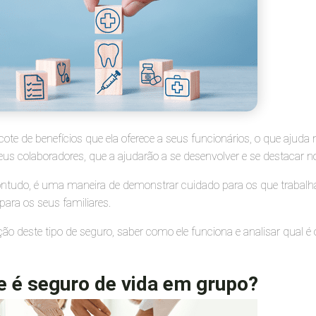
te de benefícios que ela oferece a seus funcionários, o que ajuda 
eus colaboradores, que a ajudarão a se desenvolver e se destacar
contudo, é uma maneira de demonstrar cuidado para os que trabalh
para os seus familiares.
ação deste tipo de seguro, saber como ele funciona e analisar qual
e é seguro de vida em grupo
?