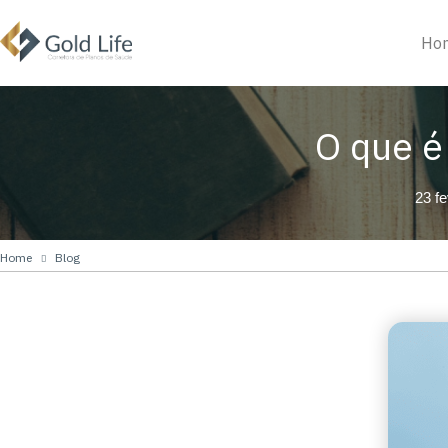
Ho
O que é
23 fe
Home
Blog