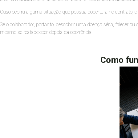
Caso ocorra alguma situação que possua cobertura no contrato, o 
Se o colaborador, portanto, descobrir uma doença séria, falecer ou
mesmo se restabelecer depois da ocorrência.
Como fun