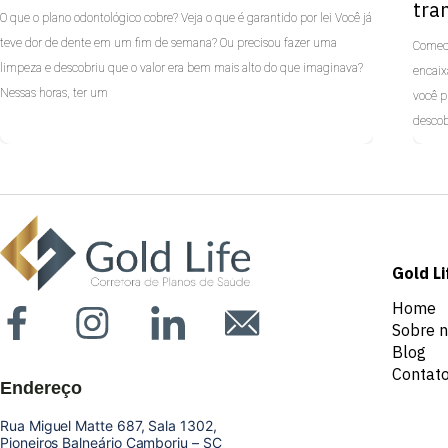
tra
O que o plano odontológico cobre? Veja o que é garantido por lei Você já
teve dor de dente em um fim de semana? Ou precisou fazer uma
Comece
limpeza e descobriu que o valor era bem mais alto do que imaginava?
encaix
Nessas horas, ter um
você p
descob
Uncategorized
Unc
Gold Li
Home
Sobre 
Blog
Contat
Endereço
Rua Miguel Matte 687, Sala 1302,
Pioneiros Balneário Camboriu – SC