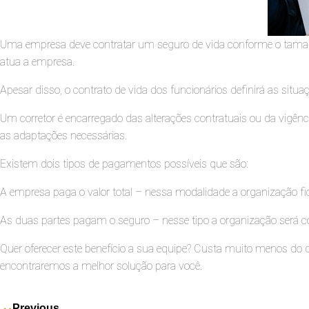
Uma empresa deve contratar um seguro de vida conforme o tamanho,
atua a empresa.
Apesar disso, o contrato de vida dos funcionários definirá as situa
Um corretor é encarregado das alterações contratuais ou da vigên
as adaptações necessárias.
Existem dois tipos de pagamentos possíveis que são:
A empresa paga o valor total – nessa modalidade a organização fic
As duas partes pagam o seguro – nesse tipo a organização será con
Quer oferecer este benefício a sua equipe? Custa muito menos do q
encontraremos a melhor solução para você.
Previous