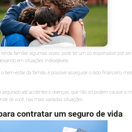
 renda familiar algumas vezes, pode ter um só responsável por se
eixando em situações indesejáveis.
o bem-estar da família, é possível assegurar o lado financeiro, m
 do segurado até acidentes e doenças, que não só podem causar a
nde de você, nas mais variadas situações.
para contratar um seguro de vida