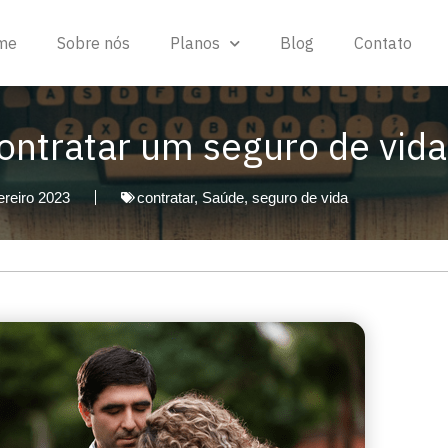
me
Sobre nós
Planos
Blog
Contato
ontratar um seguro de vid
ereiro 2023
contratar
,
Saúde
,
seguro de vida