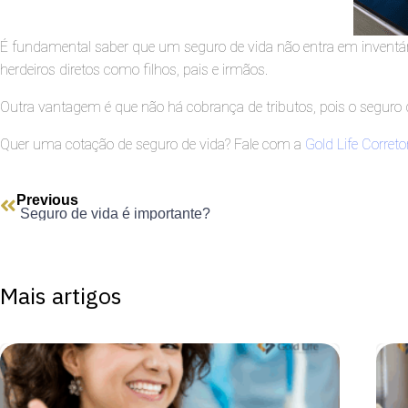
É fundamental saber que um seguro de vida não entra em inventá
herdeiros diretos como filhos, pais e irmãos.
Outra vantagem é que não há cobrança de tributos, pois o seguro 
Quer uma cotação de seguro de vida? Fale com a
Gold Life Correto
Previous
Seguro de vida é importante?
Mais artigos