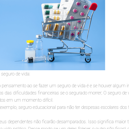
seguro de vida:
o pensamento ao se fazer um seguro de vida é e se houver algum i
 das dificuldades financeiras se o segurado morrer; O seguro de v
tos em um momento difícil.
 exemplo, seguro educacional para não ter despesas escolares dos f
 seus dependentes não ficarão desamparados. Isso significa maior t
 vida prática. Desse modo se um deles falecer, o outro não ficará