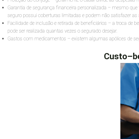
Garantia de segurança financeira personalizada – mesmo que vo
seguro possui coberturas limitadas e podem não satisfazer as
Facilidade de inclusão e retirada de beneficiários – a troca de
pode ser realizada quantas vezes o segurado desejar.
Gastos com medicamentos – existem algumas apólices de se
Custo–be