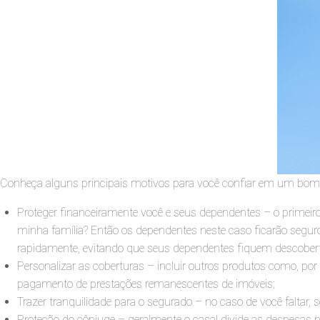
Conheça alguns principais motivos para você confiar em um bom 
Proteger financeiramente você e seus dependentes – o primeir
minha família? Então os dependentes neste caso ficarão seguros
rapidamente, evitando que seus dependentes fiquem descober
Personalizar as coberturas – incluir outros produtos como, por
pagamento de prestações remanescentes de imóveis;
Trazer tranquilidade para o segurado – no caso de você faltar,
Proteção do cônjuge – geralmente o casal divide as despesas na