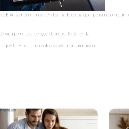
rio. Este também pode ser destinado a qualquer pessoa como um 
de vida permite a isenção do imposto de renda.
ra
que fazemos uma cotação sem compromisso.