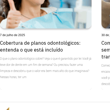
7 de julho de 2025
30 de
Cobertura de planos odontológicos:
Com
entenda o que está incluído
sem
tra
O que o plano odontológico cobre? Veja o que é garantido por lei Você já
teve dor de dente em um fim de semana? Ou precisou fazer uma
Comece
limpeza e descobriu que o valor era bem mais alto do que imaginava?
encaix
Nessas horas, ter um
você p
descob