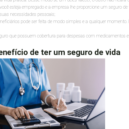
cê esteja empregado e a empresa lhe proporcione um seguro de vid
 suas necessidades pessoais;
 beneficiários pode ser feita de modo simples e a qualquer momento.
guro que possuem cobertura para despesas com medicamentos e
nefício de ter um seguro de vida