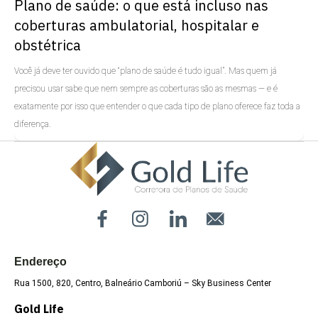
Plano de saúde: o que está incluso nas
coberturas ambulatorial, hospitalar e
obstétrica
Você já deve ter ouvido que “plano de saúde é tudo igual”. Mas quem já
precisou usar sabe que nem sempre as coberturas são as mesmas — e é
exatamente por isso que entender o que cada tipo de plano oferece faz toda a
diferença.
Uncategorized
Endereço
Rua 1500, 820, Centro, Balneário Camboriú – Sky Business Center
Gold Life