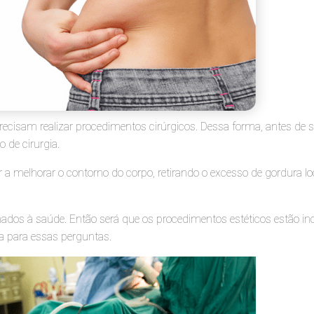
cisam realizar procedimentos cirúrgicos. Dessa forma, antes de s
o de cirurgia.
dar a melhorar o contorno do corpo, retirando o excesso de gordura
nados à saúde. Então será que os procedimentos estéticos estão in
ta para essas perguntas.