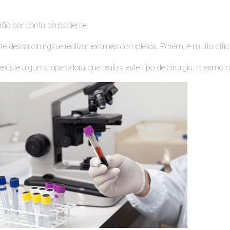
ão por conta do paciente.
e dessa cirurgia e realizar exames completos. Porém, é muito difíci
 existe alguma operadora que realiza este tipo de cirurgia, mesm