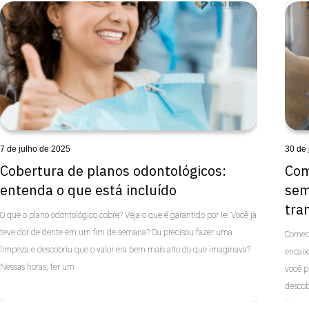
7 de julho de 2025
30 de
Cobertura de planos odontológicos:
Com
entenda o que está incluído
sem
tra
O que o plano odontológico cobre? Veja o que é garantido por lei Você já
teve dor de dente em um fim de semana? Ou precisou fazer uma
Comece
limpeza e descobriu que o valor era bem mais alto do que imaginava?
encaix
Nessas horas, ter um
você p
descob