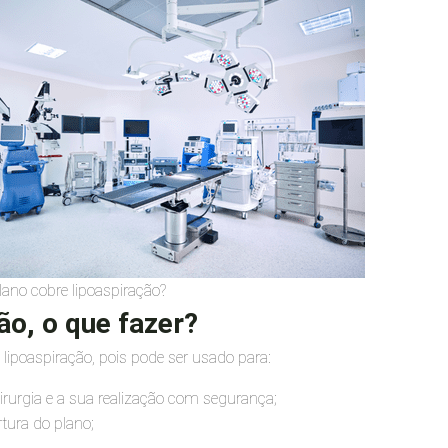
ano cobre lipoaspiração?
ão, o que fazer?
lipoaspiração, pois pode ser usado para:
rurgia e a sua realização com segurança;
tura do plano;