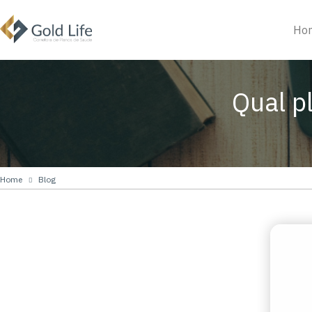
Ho
Qual p
Home
Blog