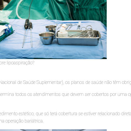
bre lipoaspiração?
acional de Saúde Suplementar), os planos de saúde não têm obriga
termina todos os atendimentos que devem ser cobertos por uma ope
edimento estético, que só terá cobertura se estiver relacionado di
a operação bariátrica.