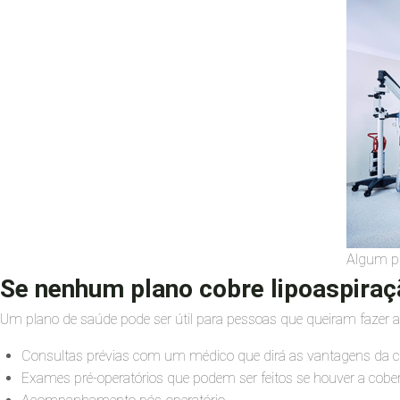
Algum pl
Se nenhum plano cobre lipoaspiraç
Um plano de saúde pode ser útil para pessoas que queiram fazer a 
Consultas prévias com um médico que dirá as vantagens da ci
Exames pré-operatórios que podem ser feitos se houver a cober