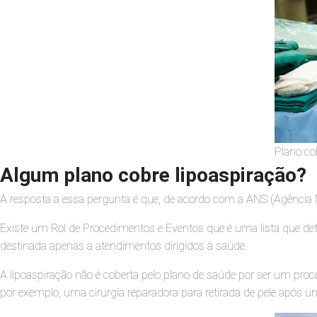
Plano co
Algum plano cobre lipoaspiração?
A resposta a essa pergunta é que, de acordo com a ANS (Agência N
Existe um Rol de Procedimentos e Eventos que é uma lista que de
destinada apenas a atendimentos dirigidos à saúde.
A lipoaspiração não é coberta pelo plano de saúde por ser um proc
por exemplo, uma cirurgia reparadora para retirada de pele após um