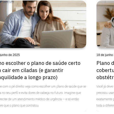
 junho de 2025
18 de junho
o escolher o plano de saúde certo
Plano d
 cair em ciladas (e garantir
cobertu
nquilidade a longo prazo)
obstétr
 com o pé direito: veja como escolher um plano de saúde que se
Você já deve 
a no seu perfil e evita dores de cabeça no futuro. Imagine que
precisou usa
recise de um atendimento médico de urgência — e só então
exatamente po
re que o plano que contratou
toda a difere