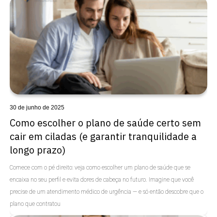
Uncategorized
30 de junho de 2025
Como escolher o plano de saúde certo sem
cair em ciladas (e garantir tranquilidade a
longo prazo)
Comece com o pé direito: veja como escolher um plano de saúde que se
encaixa no seu perfil e evita dores de cabeça no futuro. Imagine que você
precise de um atendimento médico de urgência — e só então descobre que o
plano que contratou