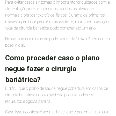
Para evitar esses sintomas é importante ter cuidados com a
alimentação, ir retomando aos poucos as atividades
normais e praticar exercícios físicos. Durante os primeiros
meses a perda de peso é mais evidente, mas a recuperação
total da cirurgia bariátrica pode demorar até um ano.
Nesse período o paciente pode perder de 10% a 40 % do seu
peso inicial.
Como proceder caso o plano
negue fazer a cirurgia
bariátrica?
É difícil que o plano de saúde negue cobertura em casos de
cirurgia bariátrica caso o paciente possua todos os
requisitos exigidos para tal.
Caso isso aconteça é aconselhável que o paciente recolha a