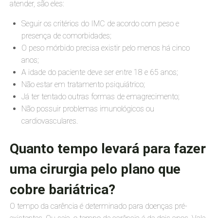
atender, são eles:
Seguir os critérios do IMC de acordo com peso e
presença de comorbidades;
O peso mórbido precisa existir pelo menos há cinco
anos;
A idade do paciente deve ser entre 18 e 65 anos;
Não estar em tratamento psiquiátrico;
Já ter tentado outras formas de emagrecimento;
Não possuir problemas imunológicos ou
cardiovasculares.
Quanto tempo levará para fazer
uma cirurgia pelo plano que
cobre bariátrica?
O tempo da carência é determinado para doenças pré-