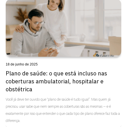
Uncategorized
18 de junho de 2025
Plano de saúde: o que está incluso nas
coberturas ambulatorial, hospitalar e
obstétrica
Você já deve ter ouvido que “plano de saúde é tudo igual”. Mas quem já
precisou usar sabe que nem sempre as coberturas são as mesmas — e é
exatamente por isso que entender o que cada tipo de plano oferece faz toda a
diferença.