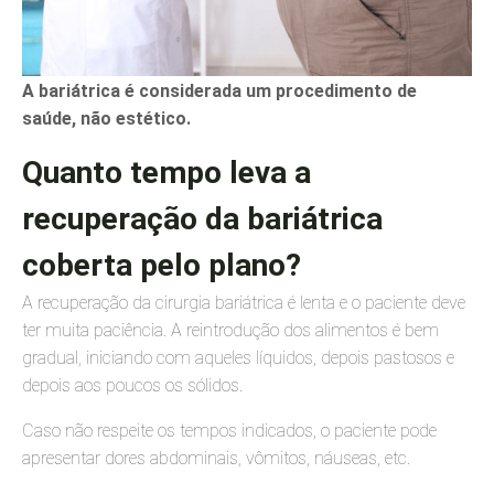
A bariátrica é considerada um procedimento de
saúde, não estético.
Quanto tempo leva a
recuperação da bariátrica
coberta pelo plano?
A recuperação da cirurgia bariátrica é lenta e o paciente deve
ter muita paciência. A reintrodução dos alimentos é bem
gradual, iniciando com aqueles líquidos, depois pastosos e
depois aos poucos os sólidos.
Caso não respeite os tempos indicados, o paciente pode
apresentar dores abdominais, vômitos, náuseas, etc.