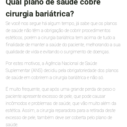
Qual plano de saúde cobre
cirurgia bariátrica?
Se você nos segue há algum tempo, já sabe que os planos
de saúde não têm a obrigação de cobrir procedimentos
estéticos, porém a cirurgia bariátrica tem acima de tudo a
finalidade de manter a saúde do paciente, melhorando a sua
qualidade de vida e evitando o surgimento de doenças.
Por estes motivos, a Agência Nacional de Saúde
Suplementar (ANS) decidiu pela obrigatoriedade dos planos
de saúde em cobrirem a cirurgia bariátrica e não só.
É muito frequente, que após uma grande perda de peso o
paciente apresente excesso de pele, que pode causar
incômodos e problemas de saúde, que vão muito além da
estética. Assim, a cirurgia reparadora para a retirada deste
excesso de pele, também deve ser coberta pelo plano de
saúde.