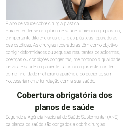
Plano de saúde cobre cirurgia plástica
Para entender se um plano de saúde cobre cirurgia plástica,
é importante diferenciar as cirurgias plásticas reparadoras
das estéticas. As cirurgias reparadoras têm como objetivo
corrigir deformidades ou sequelas resultantes de acidentes,
doenças ou condições congênitas, melhorando a qualidade
de vida e saúde do paciente. Já as cirurgias estéticas têm
como finalidade melhorar a aparência do paciente, sem
necessariamente ter relação com a sua saúde.
Cobertura obrigatória dos
planos de saúde
Segundo a Agência Nacional de Saúde Suplementar (ANS),
os planos de saúde são obrigados a cobrir cirurgias