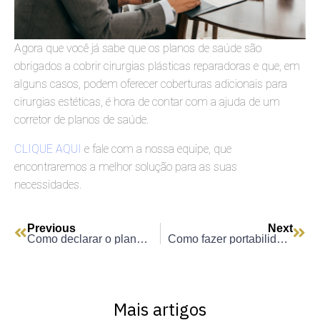
Agora que você já sabe que os planos de saúde são
obrigados a cobrir cirurgias plásticas reparadoras e que, em
alguns casos, podem oferecer coberturas adicionais para
cirurgias estéticas, é hora de contar com a ajuda de um
corretor de planos de saúde.
CLIQUE AQUI
e fale com a nossa equipe, que
encontraremos a melhor solução para as suas
necessidades.
Previous
Next
Como declarar o plano de saúde no imposto de renda: um guia completo
Como fazer portabilidade do plano de saúde: um guia prático e completo
Mais artigos