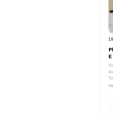
18
P
E
Vo
As
To
Ve