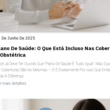
 De Junho De 2025
lano De Saúde: O Que Está Incluso Nas Cobert
 Obstétrica
cê Já Deve Ter Ouvido Que “plano De Saúde É Tudo Igual”. Mas 
 Coberturas São As Mesmas — E É Exatamente Por Isso Que Enten
da A Diferença.
r mais detalhes