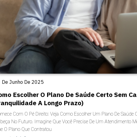
 De Junho De 2025
omo Escolher O Plano De Saúde Certo Sem Cai
ranquilidade A Longo Prazo)
mece Com O Pé Direito: Veja Como Escolher Um Plano De Saúde Que
beça No Futuro. Imagine Que Você Precise De Um Atendimento Mé
e O Plano Que Contratou