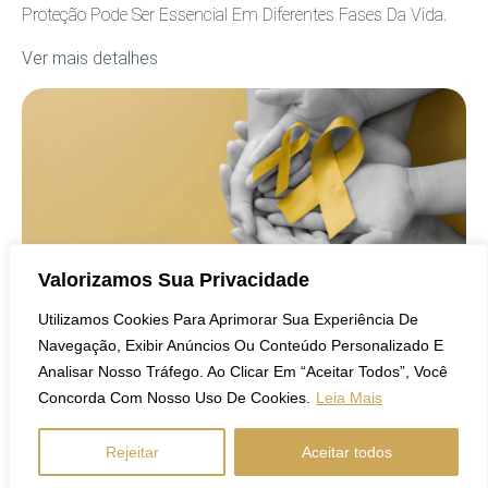
Proteção Pode Ser Essencial Em Diferentes Fases Da Vida.
Ver mais detalhes
COBERTURA
Valorizamos Sua Privacidade
Utilizamos Cookies Para Aprimorar Sua Experiência De
Navegação, Exibir Anúncios Ou Conteúdo Personalizado E
8 De Setembro De 2023
Analisar Nosso Tráfego. Ao Clicar Em “Aceitar Todos”, Você
Setembro Amarelo: Entendendo A Importância
Concorda Com Nosso Uso De Cookies.
Leia Mais
Da Prevenção Ao Suicídio
Rejeitar
Aceitar todos
Entenda A Importância Do Setembro Amarelo, A Campanha