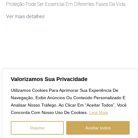
Proteção Pode Ser Essencial Em Diferentes Fases Da Vida.
Ver mais detalhes
COBERTURA
Valorizamos Sua Privacidade
Utilizamos Cookies Para Aprimorar Sua Experiência De
Navegação, Exibir Anúncios Ou Conteúdo Personalizado E
8 De Setembro De 2023
Analisar Nosso Tráfego. Ao Clicar Em “Aceitar Todos”, Você
Setembro Amarelo: Entendendo A Importância
Concorda Com Nosso Uso De Cookies.
Leia Mais
Da Prevenção Ao Suicídio
Rejeitar
Aceitar todos
Entenda A Importância Do Setembro Amarelo, A Campanha