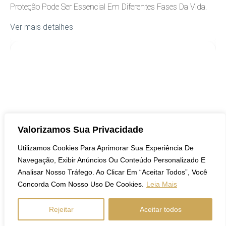
Proteção Pode Ser Essencial Em Diferentes Fases Da Vida.
Ver mais detalhes
COBERTURA
Valorizamos Sua Privacidade
Utilizamos Cookies Para Aprimorar Sua Experiência De
Navegação, Exibir Anúncios Ou Conteúdo Personalizado E
8 De Setembro De 2023
Analisar Nosso Tráfego. Ao Clicar Em “Aceitar Todos”, Você
Setembro Amarelo: Entendendo A Importância
Concorda Com Nosso Uso De Cookies.
Leia Mais
Da Prevenção Ao Suicídio
Rejeitar
Aceitar todos
Entenda A Importância Do Setembro Amarelo, A Campanha