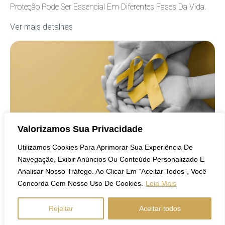
Proteção Pode Ser Essencial Em Diferentes Fases Da Vida.
Ver mais detalhes
COBERTURA
Valorizamos Sua Privacidade
Utilizamos Cookies Para Aprimorar Sua Experiência De
Navegação, Exibir Anúncios Ou Conteúdo Personalizado E
8 De Setembro De 2023
Analisar Nosso Tráfego. Ao Clicar Em “Aceitar Todos”, Você
Setembro Amarelo: Entendendo A Importância
Concorda Com Nosso Uso De Cookies.
Leia Mais
Da Prevenção Ao Suicídio
Rejeitar
Aceitar todos
Entenda A Importância Do Setembro Amarelo, A Campanha