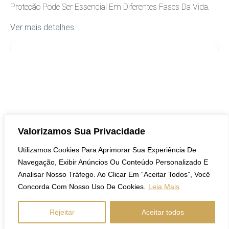
Proteção Pode Ser Essencial Em Diferentes Fases Da Vida.
Ver mais detalhes
COBERTURA
Valorizamos Sua Privacidade
Utilizamos Cookies Para Aprimorar Sua Experiência De
Navegação, Exibir Anúncios Ou Conteúdo Personalizado E
8 De Setembro De 2023
Analisar Nosso Tráfego. Ao Clicar Em “Aceitar Todos”, Você
Setembro Amarelo: Entendendo A Importância
Concorda Com Nosso Uso De Cookies.
Leia Mais
Da Prevenção Ao Suicídio
Rejeitar
Aceitar todos
Entenda A Importância Do Setembro Amarelo, A Campanha